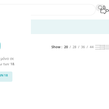
σουάρ
/
Αναπτήρες
/
The Bulldog
Εμφάνιση του μοναδικού αποτελέσμα
og
Show
20
28
36
44
 μόνο σε
άνω των
18
.
ΩΝ 18