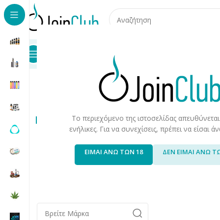
Προϊόντα
Καταστήματα
Επικοινωνία
Αρχική σελίδα
/
Προϊόντα Καπνού
/
Προϊόντα Καπνού & Αξε
The Bulld
Εύρος Τιμής
Το περιεχόμενο της ιστοσελίδας απευθύνεται
ενήλικες. Για να συνεχίσεις, πρέπει να είσαι 
Τιμή:
0 €
—
10 €
Φιλτράρισμα
ΕΙΜΑΙ ΑΝΩ ΤΩΝ 18
ΔΕΝ ΕΙΜΑΙ ΑΝΩ Τ
Κατασκευαστής