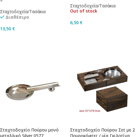
Σταχτοδοχεία/Τασάκια
Out of stock
Σταχτοδοχεία/Τασάκια
Διαθέσιμο
6,50
€
13,50
€
Διαβάστε Περισσότερα
Προσθήκη Στο Καλάθι
Σταχτοδοχείο Πούρου μονό
Σταχτοδοχείο Πούρου Σετ με 2
μεταλλικό Silver 0577
Πουροκόφτες / μία Γκιλοτίνα