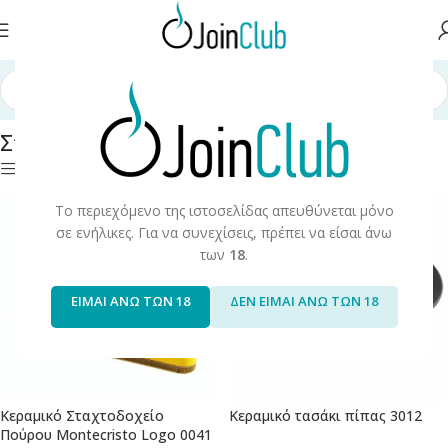
α Καπνού
/
Προϊόντα Καπνού & Αξεσουάρ
/
Σταχτοδοχεία/Τασάκια
Σταχτοδοχεία/Τασάκια
Φίλτρα
Το περιεχόμενο της ιστοσελίδας απευθύνεται μόνο
σε ενήλικες. Για να συνεχίσεις, πρέπει να είσαι άνω
των
18
.
ΕΙΜΑΙ ΑΝΩ ΤΩΝ 18
ΔΕΝ ΕΙΜΑΙ ΑΝΩ ΤΩΝ 18
Κεραμικό Σταχτοδοχείο
Κεραμικό τασάκι πίπας 3012
Πούρου Montecristo Logo 0041