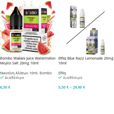
Bombo Wailani Juice Watermelon
Elfliq Blue Razz Lemonade 20mg
Mojito Salt 20mg 10ml
10ml
Νικοτίνη Αλάτων 10ml
,
Bombo
Elfliq
Διαθέσιμο
Διαθέσιμο
6,50
€
5,50
€
–
29,90
€
Προσθήκη Στο Καλάθι
Επιλογή