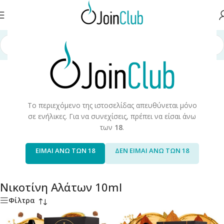
λίδα
/
Υγρά Αναπλήρωσης
/
Έτοιμα Υγρά 10ml
/
Νικοτίνη Αλάτων 10ml
Το περιεχόμενο της ιστοσελίδας απευθύνεται μόνο
σε ενήλικες. Για να συνεχίσεις, πρέπει να είσαι άνω
των
18
.
Bombo
Elfliq
7 products
9 products
ΕΙΜΑΙ ΑΝΩ ΤΩΝ 18
ΔΕΝ ΕΙΜΑΙ ΑΝΩ ΤΩΝ 18
Νικοτίνη Αλάτων 10ml
Φίλτρα