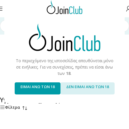
δα
/
Υγρά Αναπλήρωσης
/
Έτοιμα Υγρά 10ml
/
Υγρά Αναπλήρωσης 10ml
Το περιεχόμενο της ιστοσελίδας απευθύνεται μόνο
σε ενήλικες. Για να συνεχίσεις, πρέπει να είσαι άνω
των
18
.
Black
Dali
10 products
7 products
ΕΙΜΑΙ ΑΝΩ ΤΩΝ 18
ΔΕΝ ΕΙΜΑΙ ΑΝΩ ΤΩΝ 18
Υγρά Αναπλήρωσης 10ml
Φίλτρα