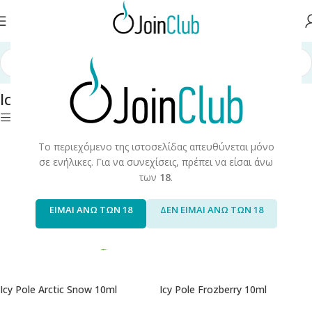
ά Αναπλήρωσης
/
Έτοιμα Υγρά 10ml
/
Υγρά Αναπλήρωσης 10ml
/
Icy Pole
Icy Pole
Φίλτρα
Το περιεχόμενο της ιστοσελίδας απευθύνεται μόνο
σε ενήλικες. Για να συνεχίσεις, πρέπει να είσαι άνω
των
18
.
ΕΙΜΑΙ ΑΝΩ ΤΩΝ 18
ΔΕΝ ΕΙΜΑΙ ΑΝΩ ΤΩΝ 18
Icy Pole Arctic Snow 10ml
Icy Pole Frozberry 10ml