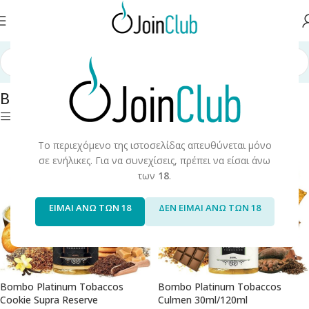
σης
/
Long Fills
/
Long Fills 120ml
/
Bombo
/
Bombo Platinum Tobaccos
Bombo Platinum Tobaccos
Φίλτρα
Το περιεχόμενο της ιστοσελίδας απευθύνεται μόνο
σε ενήλικες. Για να συνεχίσεις, πρέπει να είσαι άνω
των
18
.
ΕΙΜΑΙ ΑΝΩ ΤΩΝ 18
ΔΕΝ ΕΙΜΑΙ ΑΝΩ ΤΩΝ 18
Bombo Platinum Tobaccos
Bombo Platinum Tobaccos
Cookie Supra Reserve
Culmen 30ml/120ml