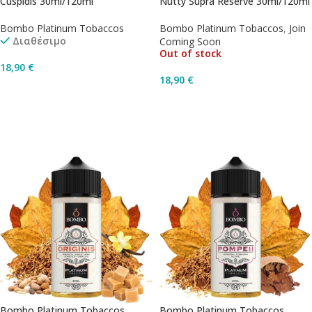
Cuspidis 30ml/120ml
Nutty Supra Reserve 30ml/120ml
Bombo Platinum Tobaccos
Bombo Platinum Tobaccos
,
Join
Διαθέσιμο
Coming Soon
Out of stock
18,90
€
18,90
€
Προσθήκη Στο Καλάθι
Διαβάστε Περισσότερα
Bombo Platinum Tobaccos
Bombo Platinum Tobaccos