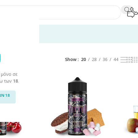
0ml
/
Tattoo Liquids
Προβάλλονται όλα - 6 αποτελέσματα
uids
Show
20
28
36
44
 μόνο σε
άνω των
18
.
ΩΝ 18