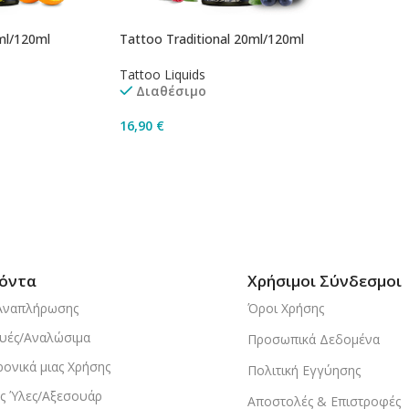
ml/120ml
Tattoo Traditional 20ml/120ml
Tattoo Liquids
Διαθέσιμο
16,90
€
άθι
Προσθήκη Στο Καλάθι
όντα
Χρήσιμοι Σύνδεσμοι
Αναπλήρωσης
Όροι Χρήσης
υές/Αναλώσιμα
Προσωπικά Δεδομένα
ρονικά μιας Χρήσης
Πολιτική Εγγύησης
ς Ύλες/Αξεσουάρ
Αποστολές & Επιστροφές