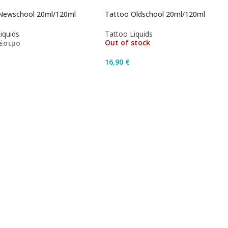
Newschool 20ml/120ml
Tattoo Oldschool 20ml/120ml
iquids
Tattoo Liquids
Out of stock
έσιμο
16,90
€
Διαβάστε Περισσότερα
ήκη Στο Καλάθι