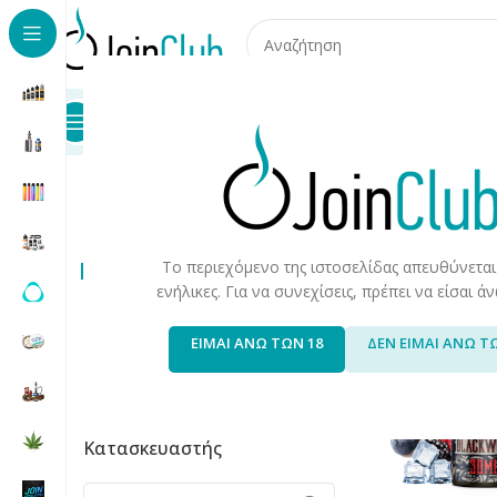
Προϊόντα
Καταστήματα
Επικοινωνία
Αρχική σελίδα
/
Υγρά Αναπλήρωσης
/
Long Fills
/
Long Fills 12
Tattoo Liq
Εύρος Τιμής
Το περιεχόμενο της ιστοσελίδας απευθύνεται
ενήλικες. Για να συνεχίσεις, πρέπει να είσαι 
Τιμή:
10 €
—
20 €
ΕΙΜΑΙ ΑΝΩ ΤΩΝ 18
ΔΕΝ ΕΙΜΑΙ ΑΝΩ Τ
Φιλτράρισμα
Κατασκευαστής