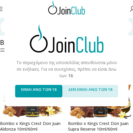
Long Fills
/
Long Fills 60ml
/
Bombo Core Edition
/
Bombo X Kings Crest
Bombo X Kings Crest
Φίλτρα
Το περιεχόμενο της ιστοσελίδας απευθύνεται μόνο
σε ενήλικες. Για να συνεχίσεις, πρέπει να είσαι άνω
των
18
.
ΕΙΜΑΙ ΑΝΩ ΤΩΝ 18
ΔΕΝ ΕΙΜΑΙ ΑΝΩ ΤΩΝ 18
Bombo x Kings Crest Don Juan
Bombo x Kings Crest Don Juan
Aldonza 10ml/60ml
Supra Reserve 10ml/60ml