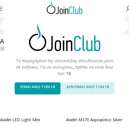
Αρχική σελίδα
/
Προϊόντα Καπνού
/
Hookah/Shisha
/
Αξεσουάρ Hookah
Αξεσουάρ Hookah
Φίλτρα
Το περιεχόμενο της ιστοσελίδας απευθύνεται μόνο
σε ενήλικες. Για να συνεχίσεις, πρέπει να είσαι άνω
των
18
.
ΕΙΜΑΙ ΑΝΩ ΤΩΝ 18
ΔΕΝ ΕΙΜΑΙ ΑΝΩ ΤΩΝ 18
Aladin LED Light Mini
Aladin M370 Ακροφύσιο Silver