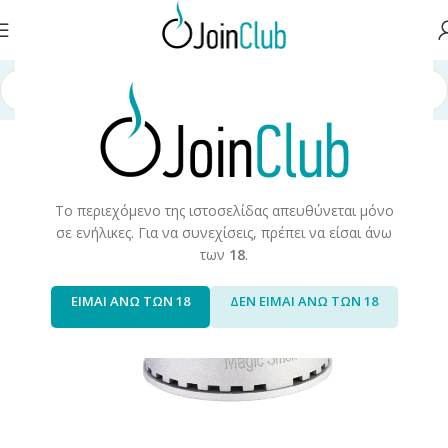
ρχική σελίδα
/
Προϊόντα Καπνού
/
Hookah/Shisha
/
Αξεσουάρ Hookah
Το περιεχόμενο της ιστοσελίδας απευθύνεται μόνο
σε ενήλικες. Για να συνεχίσεις, πρέπει να είσαι άνω
των
18
.
ΕΙΜΑΙ ΑΝΩ ΤΩΝ 18
ΔΕΝ ΕΙΜΑΙ ΑΝΩ ΤΩΝ 18