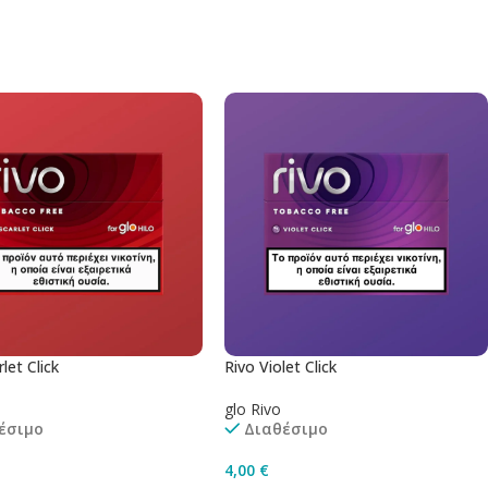
ήκη Στο Καλάθι
Προσθήκη Στο Καλάθι
let Click
Rivo Violet Click
glo Rivo
έσιμο
Διαθέσιμο
4,00
€