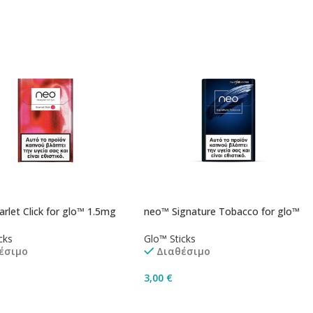
Προσθήκη Στο Καλάθι
rlet Click for glo™ 1.5mg
neo™ Signature Tobacco for glo™
cks
Glo™ Sticks
έσιμο
Διαθέσιμο
3,00
€