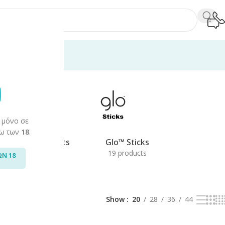
 Καπνού
/
Glo™
Βλέπετε 1–20 από 27 αποτελέσματα
 μόνο σε
άνω των
18
.
Glo™ Device Kits
Glo™ Sticks
3 products
19 products
ΩΝ 18
Show
20
28
36
44