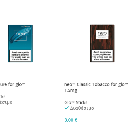
ure for glo™
neo™ Classic Tobacco for glo™
1.5mg
cks
έσιμο
Glo™ Sticks
Διαθέσιμο
3,00
€
ήκη Στο Καλάθι