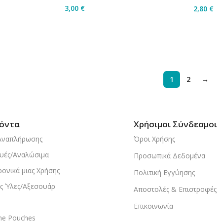
3,00
€
2,80
€
Διαβάστε Περισσότερα
άθι
Προσθ
1
2
→
όντα
Χρήσιμοι Σύνδεσμοι
Αναπλήρωσης
Όροι Χρήσης
υές/Αναλώσιμα
Προσωπικά Δεδομένα
ρονικά μιας Χρήσης
Πολιτική Εγγύησης
ς Ύλες/Αξεσουάρ
Αποστολές & Επιστροφές
Επικοινωνία
ine Pouches