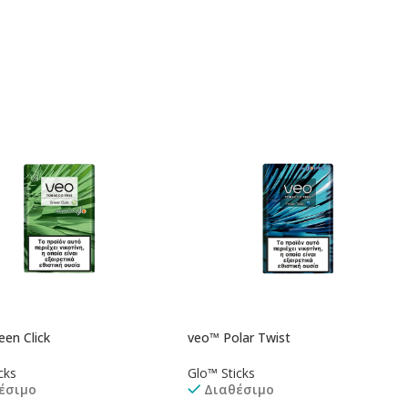
ήκη Στο Καλάθι
Προσθήκη Στο Καλάθι
en Click
veo™ Polar Twist
cks
Glo™ Sticks
έσιμο
Διαθέσιμο