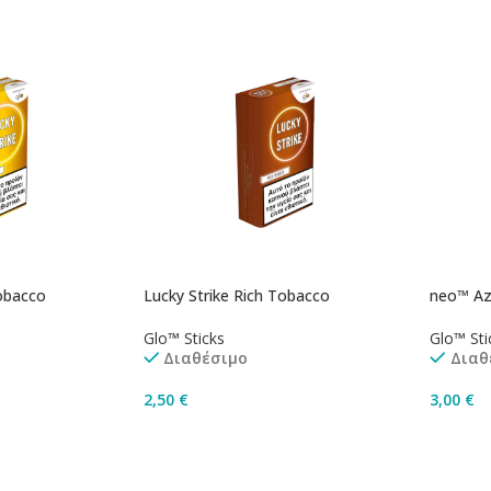
Tobacco
Lucky Strike Rich Tobacco
neo™ Az
Glo™ Sticks
Glo™ Sti
Διαθέσιμο
Διαθ
2,50
€
3,00
€
άθι
Προσθήκη Στο Καλάθι
Προσθ