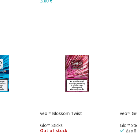
3,00
€
άθι
Προσθ
Προσθήκη Στο Καλάθι
veo™ Blossom Twist
veo™ Gre
Glo™ Sticks
Glo™ Sti
Out of stock
Διαθ