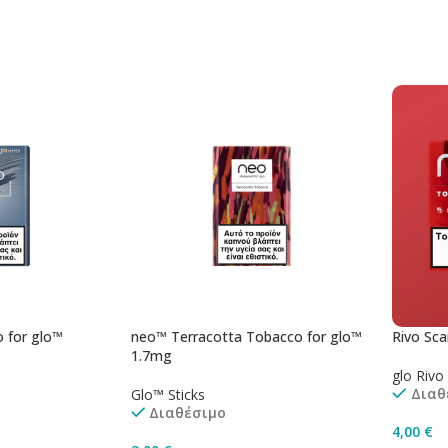
Προσθήκη Στο Καλάθι
Προσθ
άθι
o for glo™
neo™ Terracotta Tobacco for glo™
Rivo Scar
1.7mg
glo Rivo
Διαθ
Glo™ Sticks
Διαθέσιμο
4,00
€