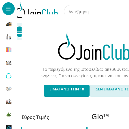
Προϊόντα
Καταστήματα
Επικοινωνία
Αρχική σελίδα
/
Συσκευές/Αναλώσιμα
/
Συσκευές Θέρμανσης
Το περιεχόμενο της ιστοσελίδας απευθύνεται
ενήλικες. Για να συνεχίσεις, πρέπει να είσαι 
Glo Rivo
Glo Virto
2 products
3 products
ΕΙΜΑΙ ΑΝΩ ΤΩΝ 18
ΔΕΝ ΕΙΜΑΙ ΑΝΩ Τ
Glo™
Εύρος Τιμής