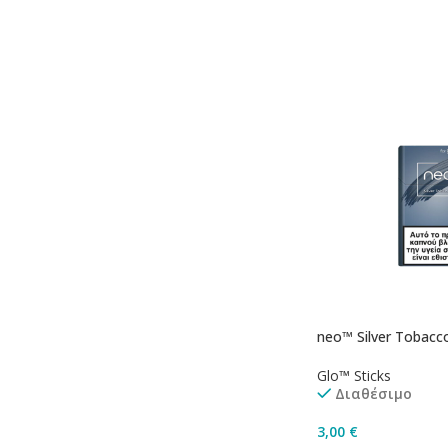
Προσθήκη Στο Καλ
neo™ Silver Tobacc
Glo™ Sticks
Διαθέσιμο
3,00
€