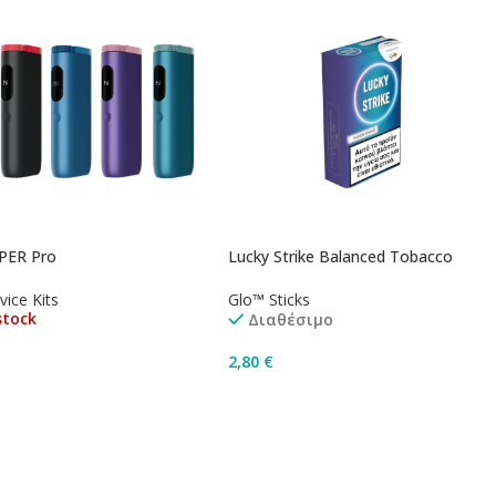
PER Pro
Lucky Strike Balanced Tobacco
ice Kits
Glo™ Sticks
stock
Διαθέσιμο
2,80
€
γή
Προσθήκη Στο Καλάθι