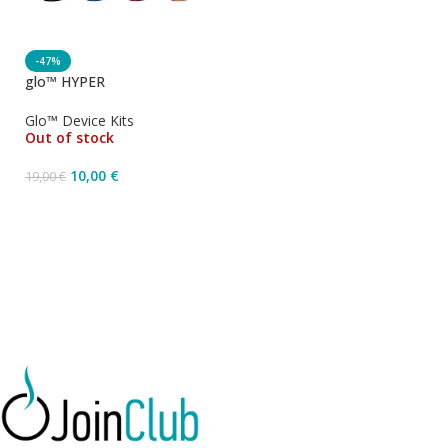
-47%
glo™ HYPER
Glo™ Device Kits
Out of stock
10,00
€
19,00
€
Επιλογή