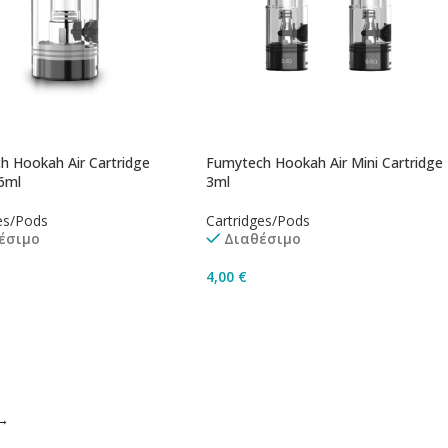
h Hookah Air Cartridge
Fumytech Hookah Air Mini Cartridge
6ml
3ml
es/Pods
Cartridges/Pods
έσιμο
Διαθέσιμο
4,00
€
ήκη Στο Καλάθι
Επιλογή
→