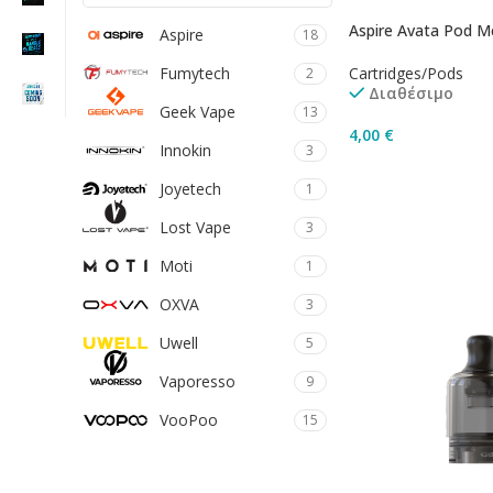
Aspire Avata Pod M
Aspire
18
Cartridges/Pods
Fumytech
2
Διαθέσιμο
Geek Vape
13
4,00
€
Innokin
3
Joyetech
1
Επιλογή
Lost Vape
3
Moti
1
OXVA
3
Uwell
5
Vaporesso
9
VooPoo
15