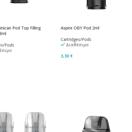
inican Pod Top Filling
Aspire OBY Pod 2ml
3ml
Cartridges/Pods
Διαθέσιμο
es/Pods
έσιμο
3,30
€
Προσθήκη Στο Καλάθι
ήκη Στο Καλάθι