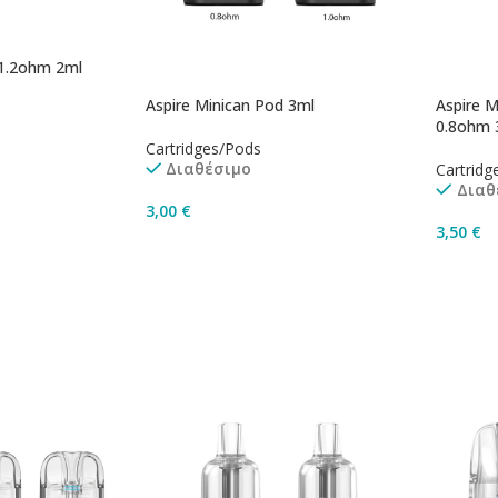
 1.2ohm 2ml
Aspire Minican Pod 3ml
Aspire M
0.8ohm 
Cartridges/Pods
Διαθέσιμο
Cartridg
Διαθ
3,00
€
3,50
€
άθι
Επιλογή
Προσθ