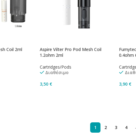
esh Coil 2ml
Aspire Vilter Pro Pod Mesh Coil
Fumytec
1.2ohm 2ml
0.4ohm 
Cartridges/Pods
Cartridg
Διαθέσιμο
Διαθ
3,50
€
3,90
€
Προσθήκη Στο Καλάθι
Προσθ
1
2
3
4