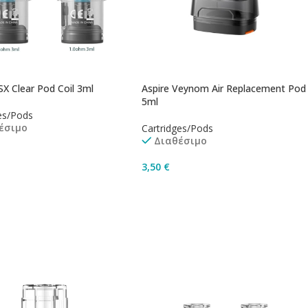
SX Clear Pod Coil 3ml
Aspire Veynom Air Replacement Pod
5ml
es/Pods
έσιμο
Cartridges/Pods
Διαθέσιμο
3,50
€
γή
Προσθήκη Στο Καλάθι