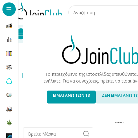
Προϊόντα
Καταστήματα
Επικοινωνία
Αρχική σελίδα
/
Συσκευές/Αναλώσιμα
/
Cartridges/Pods
Βλέπ
Cartridge
Εύρος Τιμής
Το περιεχόμενο της ιστοσελίδας απευθύνεται
ενήλικες. Για να συνεχίσεις, πρέπει να είσαι 
Τιμή:
0 €
—
10 €
Φιλτράρισμα
ΕΙΜΑΙ ΑΝΩ ΤΩΝ 18
ΔΕΝ ΕΙΜΑΙ ΑΝΩ Τ
Κατασκευαστής