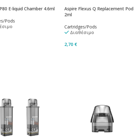
P80 E-liquid Chamber 4.6ml
Aspire Flexus Q Replacement Pod
2ml
es/Pods
έσιμο
Cartridges/Pods
Διαθέσιμο
2,70
€
ήκη Στο Καλάθι
Προσθήκη Στο Καλάθι