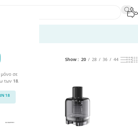
ετε 1–20 από 74 αποτελέσματα
s/Pods
Show
20
28
36
44
 μόνο σε
άνω των
18
.
ΩΝ 18