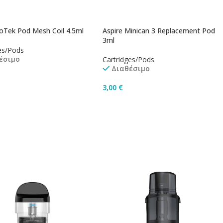
GoTek Pod Mesh Coil 4.5ml
Aspire Minican 3 Replacement Pod
3ml
es/Pods
έσιμο
Cartridges/Pods
Διαθέσιμο
3,00
€
γή
Προσθήκη Στο Καλάθι