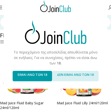
ελίδα
/
Υγρά Αναπλήρωσης
/
Long Fills
/
Long Fills 120ml
/
Mad Juice
/
Fluid
Fluid
Φίλτρα
Το περιεχόμενο της ιστοσελίδας απευθύνεται μόνο
σε ενήλικες. Για να συνεχίσεις, πρέπει να είσαι άνω
των
18
.
ΕΙΜΑΙ ΑΝΩ ΤΩΝ 18
ΔΕΝ ΕΙΜΑΙ ΑΝΩ ΤΩΝ 18
Mad Juice Fluid Baby Sugar
Mad Juice Fluid Lilly 24ml/120ml
24ml/120ml