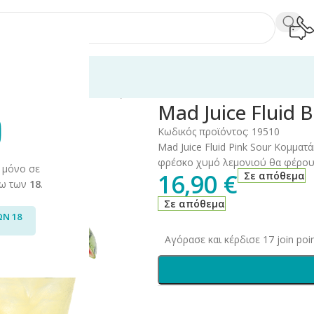
120ml
/
Mad Juice
/
Fluid
/
Mad Juice Fluid Baby Sugar 24ml/120ml
Mad Juice Fluid 
Κωδικός προϊόντος:
19510
Mad Juice Fluid Pink Sour Κομμα
φρέσκο χυμό λεμονιού θα φέρουν 
 μόνο σε
16,90
€
Σε απόθεμα
άνω των
18
.
Σε απόθεμα
ΩΝ 18
Αγόρασε και κέρδισε 17 join poin