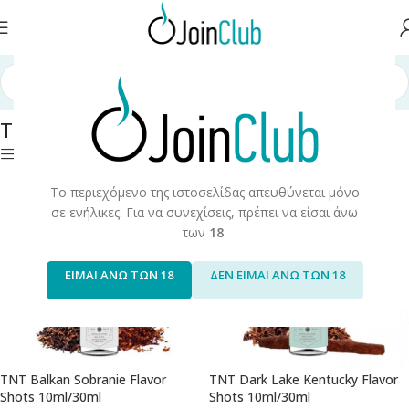
λίδα
/
Υγρά Αναπλήρωσης
/
Long Fills
/
Long Fills 30ml
/
TNT Crystal Mix
TNT Crystal Mix
Φίλτρα
Το περιεχόμενο της ιστοσελίδας απευθύνεται μόνο
σε ενήλικες. Για να συνεχίσεις, πρέπει να είσαι άνω
των
18
.
ΕΙΜΑΙ ΑΝΩ ΤΩΝ 18
ΔΕΝ ΕΙΜΑΙ ΑΝΩ ΤΩΝ 18
TNT Balkan Sobranie Flavor
TNT Dark Lake Kentucky Flavor
Shots 10ml/30ml
Shots 10ml/30ml