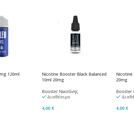
0mg 120ml
Nicotine Booster Black Balanced
Nicotine
10ml 20mg
20mg
Booster Νικοτίνης
Booster 
Διαθέσιμο
Διαθ
4,00
€
4,00
€
ισσότερα
Προσθήκη Στο Καλάθι
Προσθή