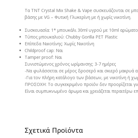
Τα TNT Crystal Mix Shake & Vape συσκευάζονται σε μπ
βάσης με VG – Φυτική Γλυκερίνη με ή χωρίς νικοτίνη.
Συσκευασία: 1* μπουκάλι 30ml υγρού με 10ml αρώματο
Τύπος μπουκαλιού: Chubby Gorilla PET Plastic
Επίπεδα Νικοτίνης: Χωρίς Νικοτίνη
Childproof cap: Ναι
Tamper proof: Ναι
Συνιστώμενος χρόνος ωρίμανσης: 3-7 ημέρες
-Να φυλάσσεται σε μέρος δροσερό και σκιερό μακρυά από
-Για τον πλήρη κατάλογο των βάσεων, με νικοτίνη ή χω
ΠΡΟΣΟΧΗ: Το συγκεκριμένο προϊόν δεν προορίζεται γι
Είναι συμπυκνωμένο άρωμα και χρειάζεται περαιτέρω επ
Σχετικά Προϊόντα