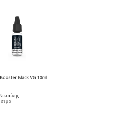
 Booster Black VG 10ml
Νικοτίνης
έσιμο
κη Στο Καλάθι