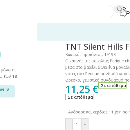
30ml
/
TNT Crystal Mix
/
TNT Silent Hills Flavor Shots 10ml/30ml
TNT Silent Hills 
Κωδικός προϊόντος:
19198
Ο καπνός της ποικιλίας Perique ε
μέσα στο βαρέλι δίνει ένα μοναδι
 μόνο σε
νότες του Perique συνδυάζονται 
άνω των
18
.
φρέσκο, γευστικό συνδυασμό που
11,25
€
Σε απόθεμα
ΩΝ 18
Σε απόθεμα
Αγόρασε και κέρδισε 11 join poin
-
+