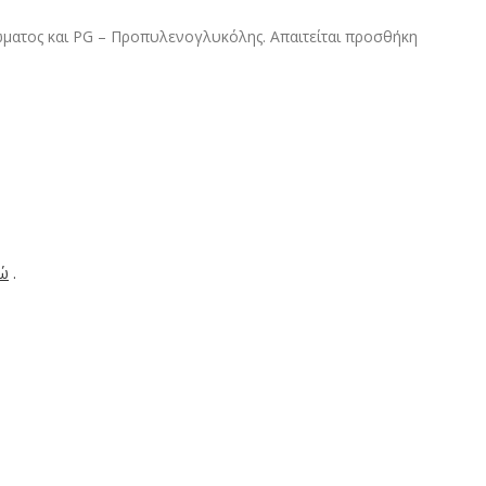
ώματος και PG – Προπυλενογλυκόλης. Απαιτείται προσθήκη
δώ
.