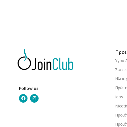
Προϊ
Υγρά 
Συσκε
Ηλεκτ
Πρώτε
Follow us
Iqos
Nicot
Προϊό
Προϊό