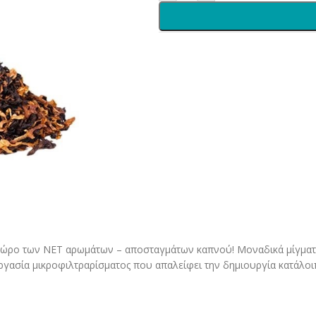
ον χώρο των NET αρωμάτων – αποσταγμάτων καπνού! Μοναδικά μίγμα
εργασία μικροφιλτραρίσματος που απαλείφει την δημιουργία κατάλο