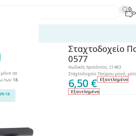
ξεσουάρ
/
Σταχτοδοχεία/Τασάκια
/
Σταχτοδοχείο Πούρου Μονό Μετα
Σταχτοδοχείο Π
0577
Κωδικός προϊόντος:
21483
 μόνο σε
Σταχτοδοχείο Πούρου μονό, μεταλλ
6,50
€
Εξαντλημένο
άνω των
18
.
Εξαντλημένο
ΩΝ 18