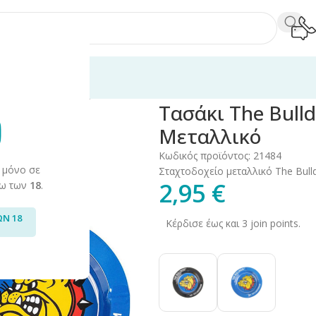
ξεσουάρ
/
Σταχτοδοχεία/Τασάκια
/
Τασάκι The Bulldog Amsterdam 
Τασάκι The Bull
Μεταλλικό
Κωδικός προϊόντος:
21484
 μόνο σε
Σταχτοδοχείο μεταλλικό The Bul
2,95
€
άνω των
18
.
ΩΝ 18
Κέρδισε έως και 3 join points.