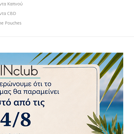
ντα Καπνού
ντα CBD
ine Pouches