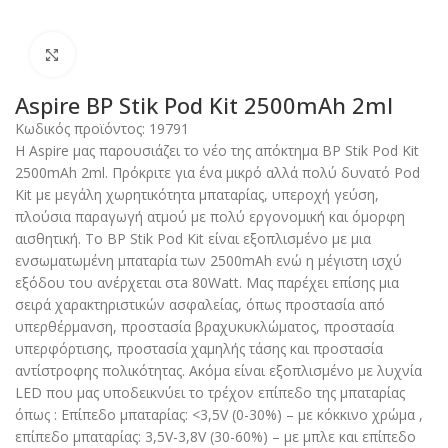
Click to enlarge
Aspire BP Stik Pod Kit 2500mAh 2ml
Κωδικός προϊόντος:
19791
Η Aspire μας παρουσιάζει το νέο της απόκτημα BP Stik Pod Kit
2500mAh 2ml. Πρόκριτε για ένα μικρό αλλά πολύ δυνατό Pod
Kit με μεγάλη χωρητικότητα μπαταρίας, υπεροχή γεύση,
πλούσια παραγωγή ατμού με πολύ εργονομική και όμορφη
αισθητική. Το BP Stik Pod Kit είναι εξοπλισμένο με μια
ενσωματωμένη μπαταρία των 2500mAh ενώ η μέγιστη ισχύ
εξόδου του ανέρχεται στa 80Watt. Μας παρέχει επίσης μια
σειρά χαρακτηριστικών ασφαλείας, όπως προστασία από
υπερθέρμανση, προστασία βραχυκυκλώματος, προστασία
υπερφόρτισης, προστασία χαμηλής τάσης και προστασία
αντίστροφης πολικότητας. Ακόμα είναι εξοπλισμένο με λυχνία
LED που μας υποδεικνύει το τρέχον επίπεδο της μπαταρίας
όπως : Επίπεδο μπαταρίας: <3,5V (0-30%) – με κόκκινο χρώμα ,
επίπεδο μπαταρίας: 3,5V-3,8V (30-60%) – με μπλε και επίπεδο