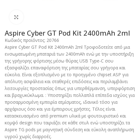
Click to enlarge
Aspire Cyber GT Pod Kit 2400mAh 2ml
Κωδικός προϊόντος:
20766
Aspire Cyber GT Pod Kit 2400mAh 2ml Τροφοδοτείτε από μια
ενσωματωμένη μπαταριά των 2400mAh ενώ με την υποστήριξη
της γρήγορης φόρτισης μέσω θύρας USB Type-C σου
εξασφαλίζει επαναφόρτιση της μπαταρίας σου γρήγορα και
εύκολα. Είναι εξοπλισμένο με το προηγμένο chipset ASP για
απόλυτη ασφάλεια και σταθερές επιδόσεις και περιλαμβάνει
λειτουργίες προστασίας όπως για υπερθέρμανση, υπερφόρτιση
και βραχυκύκλωμα. : Υποστηρίζει πολλαπλά επίπεδα ισχύος για
προσαρμοσμένη εμπειρία ατμίσματος, ιδανικό τόσο για
αρχάριους όσο και για έμπειρους χρήστες. Τέλος είναι
κατασκευασμένο από premium υλικά με φουτουριστικό και
κομψό design που ταιριάζει σε κάθε στυλ ενώ υποστηρίζει τα
Aspire TG pods με μαγνητική σύνδεση και εύκολη αναπλήρωση
υγρού χωρίς διαρροές.