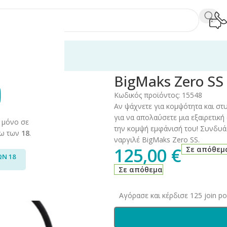
 Kits
/
BigMaks Zero SS
BigMaks Zero SS
Κωδικός προϊόντος:
15548
Αν ψάχνετε για κομψότητα και στυ
για να απολαύσετε μια εξαιρετικ
 μόνο σε
την κομψή εμφάνισή του! Συνδυάσ
άνω των
18
.
ναργιλέ BigMaks Zero SS.
125,00
€
Σε απόθεμ
ΩΝ 18
Σε απόθεμα
Αγόρασε και κέρδισε 125 join poi