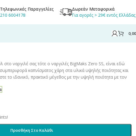
Τηλεφωνικές Παραγγελίες
Δωρεάν Μεταφορικά
210 6004178
Για αγορές > 29€ εντός Ελλάδας
0,0
λ στο ναργιλέ σας τότε ο ναργιλές BigMaks Zero SS, είναι εδώ
ή συμπεριφορά καπνίσματος χάρη στα υλικά υψηλής ποιότητας και
τε το ιδανικό, πρακτικό μέγεθος με την υψηλή ποιότητα με τον
α
nts!
Προσθήκη Στο Καλάθι