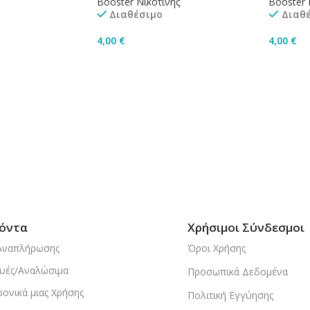
Booster Νικοτίνης
Booster 
Διαθέσιμο
Διαθ
4,00
€
4,00
€
ισσότερα
Προσθήκη Στο Καλάθι
Προσθή
όντα
Χρήσιμοι Σύνδεσμοι
Αναπλήρωσης
Όροι Χρήσης
υές/Αναλώσιμα
Προσωπικά Δεδομένα
ρονικά μιας Χρήσης
Πολιτική Εγγύησης