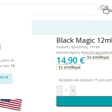
60ml
/
Black
/
Black Magic 12ml/60ml
Black Magic 12m
Κωδικός προϊόντος:
19166
Εκλεπτυσμένη ποικιλία αμερικάνι
14,90
€
Σε απόθεμα
 μόνο σε
άνω των
18
.
Σε απόθεμα
ΩΝ 18
Αγόρασε και κέρδισε 15 join poin
-
+