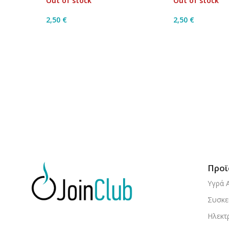
Out of stock
Out of stock
2,50
€
2,50
€
Διαβάστε Περισσότερα
Διαβάστε Περ
Προϊ
Υγρά 
Συσκε
Ηλεκτ