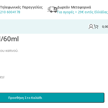
Τηλεφωνικές Παραγγελίες
Δωρεάν Μεταφορικά
210 6004178
Για αγορές > 29€ εντός Ελλάδας
0,0
l/60ml
κου καπνού.
ts!
Προσθήκη Στο Καλάθι