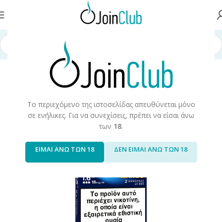
α
/
Συσκευές/Αναλώσιμα
/
Ηλεκτρονικά Τσιγάρα
/
Blu 2.0
/
Blu 2.0 Pods
Το περιεχόμενο της ιστοσελίδας απευθύνεται μόνο
σε ενήλικες. Για να συνεχίσεις, πρέπει να είσαι άνω
των
18
.
ΕΙΜΑΙ ΑΝΩ ΤΩΝ 18
ΔΕΝ ΕΙΜΑΙ ΑΝΩ ΤΩΝ 18