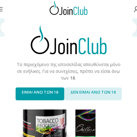
σελίδα
/
Προϊόντα Καπνού
/
Hookah/Shisha
/
Hookah Tobacco/Flavors
Το περιεχόμενο της ιστοσελίδας απευθύνεται μόνο
σε ενήλικες. Για να συνεχίσεις, πρέπει να είσαι άνω
των
18
.
ΕΙΜΑΙ ΑΝΩ ΤΩΝ 18
ΔΕΝ ΕΙΜΑΙ ΑΝΩ ΤΩΝ 18