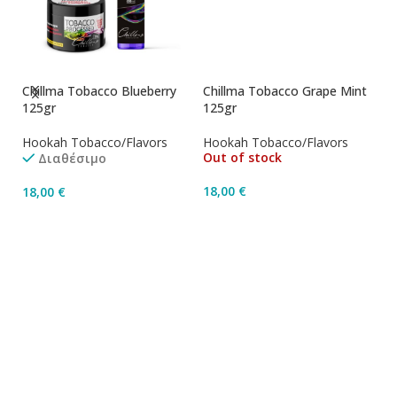
Chillma Tobacco Blueberry
Chillma Tobacco Grape Mint
Ch
125gr
125gr
1
Hookah Tobacco/Flavors
Hookah Tobacco/Flavors
Ho
Out of stock
Διαθέσιμο
18,00
€
18,00
€
1
Διαβάστε Περισσότερα
Προσθήκη Στο Καλάθι