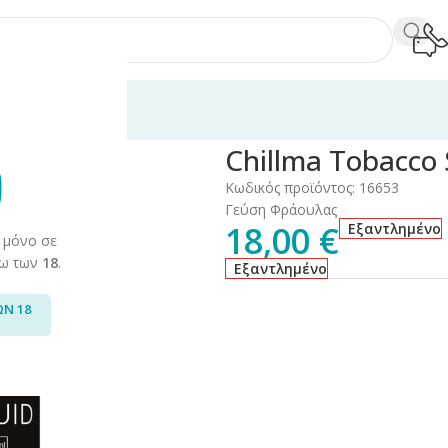
 Tobacco/Flavors
/
Chillma Tobacco Strawberry 125gr
Chillma Tobacco 
Κωδικός προϊόντος:
16653
Γεύση Φράουλας
18,00
€
Εξαντλημένο
 μόνο σε
άνω των
18
.
Εξαντλημένο
ΩΝ 18