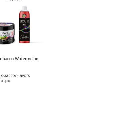
Tobacco Watermelon
Tobacco/Flavors
έσιμο
κη Στο Καλάθι