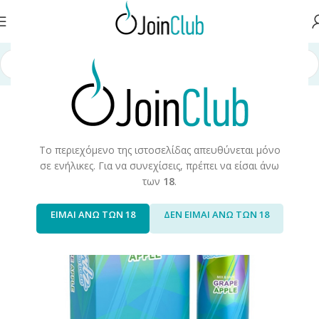
 σελίδα
/
Υγρά Αναπλήρωσης
/
Long Fills
/
Long Fills 60ml
/
Cloud Nurdz
Το περιεχόμενο της ιστοσελίδας απευθύνεται μόνο
σε ενήλικες. Για να συνεχίσεις, πρέπει να είσαι άνω
των
18
.
ΕΙΜΑΙ ΑΝΩ ΤΩΝ 18
ΔΕΝ ΕΙΜΑΙ ΑΝΩ ΤΩΝ 18