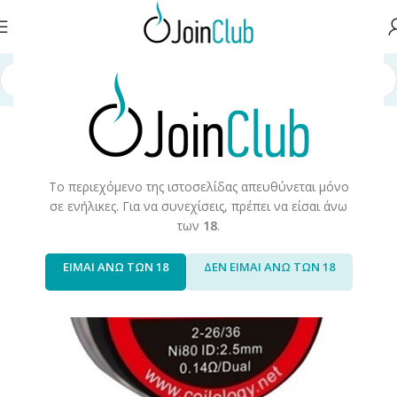
λίδα
/
Πρώτες Ύλες/Αξεσουάρ
/
Αξεσουάρ/Ανταλακτικά
/
Εργαλεία DIY
Το περιεχόμενο της ιστοσελίδας απευθύνεται μόνο
σε ενήλικες. Για να συνεχίσεις, πρέπει να είσαι άνω
των
18
.
ΕΙΜΑΙ ΑΝΩ ΤΩΝ 18
ΔΕΝ ΕΙΜΑΙ ΑΝΩ ΤΩΝ 18