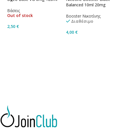
Balanced 10ml 20mg
1
Βάσεις
Out of stock
Booster Νικοτίνης
Bo
Διαθέσιμο
2,50
€
4,00
€
4
Διαβάστε Περισσότερα
Προσθήκη Στο Καλάθι