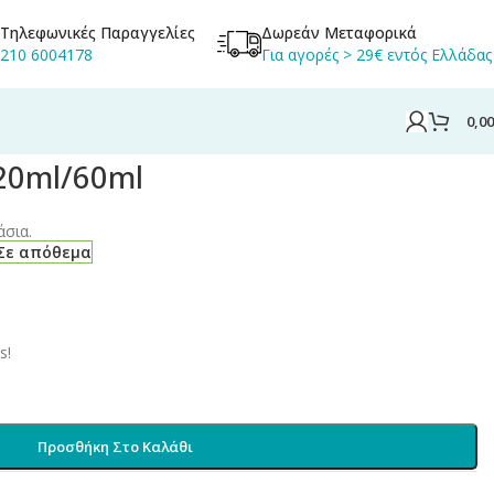
Τηλεφωνικές Παραγγελίες
Δωρεάν Μεταφορικά
210 6004178
Για αγορές > 29€ εντός Ελλάδας
0,0
 20ml/60ml
άσια.
Σε απόθεμα
s!
Προσθήκη Στο Καλάθι