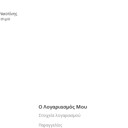
Νικοτίνης
έσιμο
κη Στο Καλάθι
Ο Λογαριασμός Μου
Στοιχεία λογαριασμού
Παραγγελίες