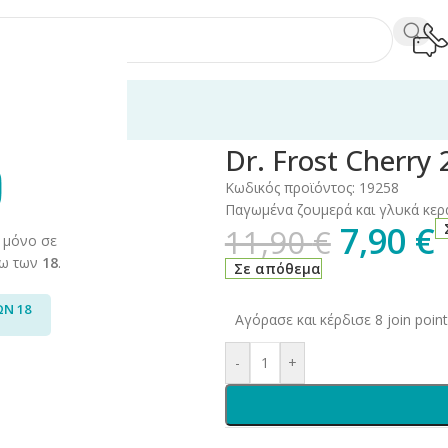
y 20ml/60ml
Dr. Frost Cherry
Κωδικός προϊόντος:
19258
Παγωμένα ζουμερά και γλυκά κερ
7,90
€
11,90
€
 μόνο σε
άνω των
18
.
Σε απόθεμα
ΩΝ 18
Αγόρασε και κέρδισε 8 join point
-
+