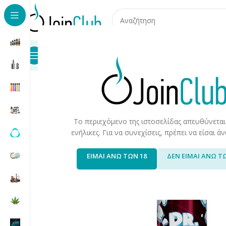
Προϊόντα
Καταστήματα
Επικοινωνία
Αρχική σελίδα
/
Join Special Offers
/
Liquid
/
Dr. Frost Cherr
-34%
Το περιεχόμενο της ιστοσελίδας απευθύνεται
ενήλικες. Για να συνεχίσεις, πρέπει να είσαι 
ΕΙΜΑΙ ΑΝΩ ΤΩΝ 18
ΔΕΝ ΕΙΜΑΙ ΑΝΩ Τ