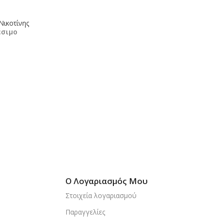
Νικοτίνης
έσιμο
κη Στο Καλάθι
Ο Λογαριασμός Μου
Στοιχεία λογαριασμού
Παραγγελίες