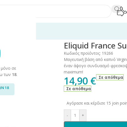
60ml
/
Eliquid France
/
Eliquid France Supreme 70ml
Eliquid France S
Κωδικός προϊόντος:
19266
Μαγευτική βάση από καπνό Virgin
έναν άψογο συνδυασμό φρεσκοψημ
 μόνο σε
maximum!
άνω των
18
.
14,90
€
Σε απόθεμα
ΩΝ 18
Σε απόθεμα
Αγόρασε και κέρδισε 15 join poin
-
+