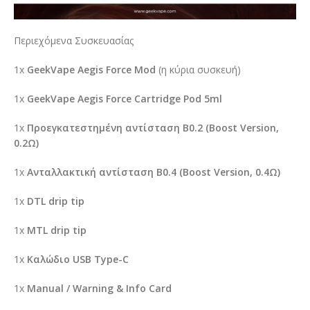
Περιεχόμενα Συσκευασίας
1x
GeekVape
Aegis
Force
Mod
(η κύρια συσκευή)
1x
GeekVape Aegis Force Cartridge Pod 5ml
1x
Προεγκατεστημένη αντίσταση
B0.2 (
Boost
Version,
0.2Ω)
1x
Ανταλλακτική αντίσταση
B0.4 (
Boost
Version, 0.4Ω)
1x
DTL drip tip
1x
MTL drip tip
1x
Καλώδιο
USB Type-C
1x
Manual / Warning & Info Card