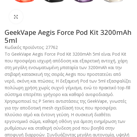
Click to enlarge
GeekVape Aegis Force Pod Kit 3200mAh
5ml
Κωδικός προϊόντος:
27762
Το GeekVape Aegis Force Pod Kit 3200mAh 5ml είναι Pod Kit
που προσφέρει ισχυρή απόδοση και εξαιρετική αντοχή, χάρη
στη μεγάλη ενσωματωμένη μπαταρία των 3200mAh και την
στιβαρή κατασκευή της σειράς Aegis που προστατεύει από
νερό, σκόνη και πτώσεις. Η δεξαμενή Pod των 5ml εξασφαλίζει
πολύωρη χρήση χωρίς συχνό γέμισμα, ενώ το πρακτικό top-fill
σύστημα επιτρέπει γρήγορο και καθαρό ανεφοδιασμό.
Χρησιμοποιεί τις P Series αντιστάσεις της GeekVape, γνωστές
για την αποδοτική mesh σχεδίασή τους που προσφέρει
πλούσιο ατμό και έντονη γεύση. Η συσκευή διαθέτει
εργονομικό σώμα, καθαρή οθόνη για άμεση ενημέρωση των
ρυθμίσεων και σταθερή σύνδεση pod που βοηθά στην
αποφυγή διαρροών. Συνδυάζοντας μεγάλη αυτονομία, υψηλή