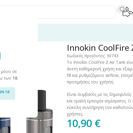
n CoolFire Z Air Tank 3ml
Innokin CoolFire 
Κωδικός προϊόντος:
30743
Το Innokin CoolFire Z Air Tank ε
άνετη καθημερινή χρήση και εξαι
 μόνο σε
fill και ρυθμιζόμενο airflow, επι
άνω των
18
.
προτιμήσεις του χρήστη.
ΩΝ 18
Είναι συμβατός με τις δημοφιλεί
και ομαλή εμπειρία ατμίσματος. Ο
εύκολη συντήρηση τον καθιστούν 
χρήστες.
10,90
€