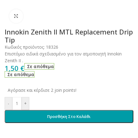
Click to enlarge
Innokin Zenith II MTL Replacement Drip
Tip
Κωδικός προϊόντος:
18326
Επιστόμιο ειδικά σχεδιασμένο για τον ατμοποιητή Innokin
Zenith II .
1,50
€
Σε απόθεμα
Σε απόθεμα
Αγόρασε και κέρδισε 2 join points!
-
+
Προσθήκη Στο Καλάθι