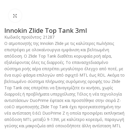
Click to enlarge
Innokin Zlide Top Tank 3ml
Κωδικός προϊόντος:
21287
Ο ατμοποιητής της Innokin Zlide με τις καλύτερες πωλήσεις
επιστρέφει με ολοκαίνουργια εμφάνιση και βελτιωμένη
απόδοση. Ο Zlide Top Tank διαθέτει κορυφαία ροή αέρα,
εξαλείφοντας όλες τις διαρροές. Το επανασχεδιασμένο
σύστημα ροής αέρα επιτρέπει μεγαλύτερο έλεγχο από ποτέ, με
ένα ευρύ φάσμα επιλογών από σφιχτό MTL έως RDL. Ακόμα το
βελτιωμένο σύστημα πλήρωσης συρόμενης οροφής του Zlide
Top Tank σας επιτρέπει να ξαναγεμίζετε εν κινήσει, χωρίς
διαρροές ή προβλήματα υπερχείλισης Τέλος η νέα τεχνολογία
αντιστάσεων DuoPrime έφτασε και προστέθηκε στην σειρά Z-
coil.Ο ατμοποιητής Zlide Top Tank έχει προεγκατεστημένη την
νέα αντίσταση 0.6Ω DuoPrime Z η οποία προσφέρει εκπληκτική
απόδοση MTL μεταξύ 9-13W, με καλύτερο κορεσμό, παραγωγή
γεύσης και μακροζωία από οποιοδήποτε άλλη αντίσταση MTL