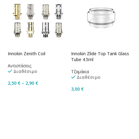
Innokin Zenith Coil
Innokin Zlide Top Tank Glass
Tube 4.5ml
Αντιστάσεις
Διαθέσιμο
Τζαμάκια
Διαθέσιμο
2,50
€
–
2,90
€
3,00
€
Επιλογή
Προσθήκη Στο Καλάθι