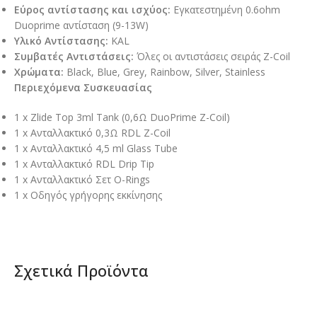
Εύρος αντίστασης και ισχύος:
Εγκατεστημένη 0.6ohm
Duoprime αντίσταση (9-13W)
Υλικό Αντίστασης:
KAL
Συμβατές Αντιστάσεις:
Όλες οι αντιστάσεις σειράς Z-Coil
Χρώματα
:
Black, Blue, Grey, Rainbow, Silver, Stainless
Περιεχόμενα Συσκευασίας
1 x Zlide Top 3ml Tank (0,6Ω DuoPrime Z-Coil)
1 x Ανταλλακτικό 0,3Ω RDL Z-Coil
1 x Ανταλλακτικό 4,5 ml Glass Tube
1 x Ανταλλακτικό RDL Drip Tip
1 x Ανταλλακτικό Σετ O-Rings
1 x Οδηγός γρήγορης εκκίνησης
Σχετικά Προϊόντα