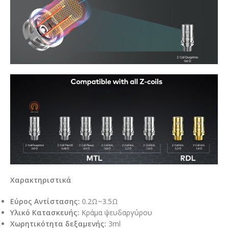
Χαρακτηριστικά
Εύρος Αντίστασης:
0.2Ω~3.5Ω
Υλικό Κατασκευής:
Κράμα ψευδαργύρου
Χωρητικότητα δεξαμενής:
3ml