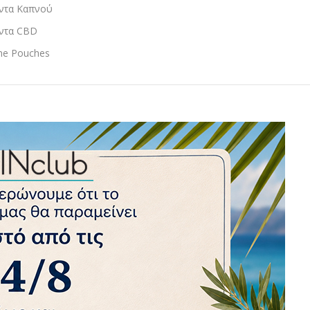
ντα Καπνού
ντα CBD
ine Pouches