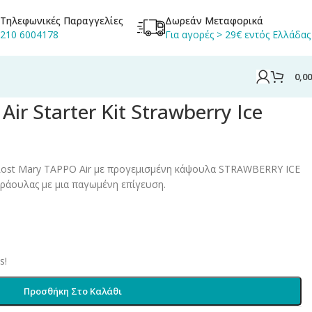
Τηλεφωνικές Παραγγελίες
Δωρεάν Μεταφορικά
210 6004178
Για αγορές > 29€ εντός Ελλάδας
0,0
y Ice 20mg 2ml
ir Starter Kit Strawberry Ice
Lost Mary TAPPO Air με προγεμισμένη κάψουλα STRAWBERRY ICE
φράουλας με μια παγωμένη επίγευση.
s!
Προσθήκη Στο Καλάθι