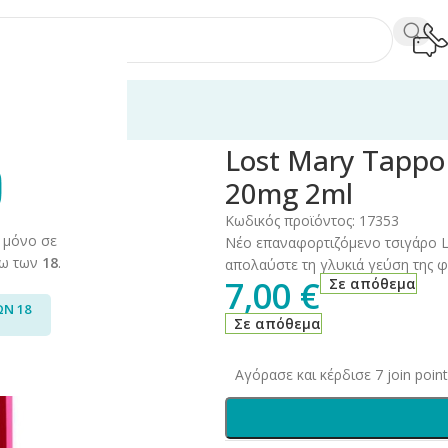
Mary Tappo/Tappo Air
/
Lost Mary Tappo Air Starter Kit Strawberr
Lost Mary Tappo A
20mg 2ml
Κωδικός προϊόντος:
17353
 μόνο σε
Νέο επαναφορτιζόμενο τσιγάρο 
άνω των
18
.
απολαύστε τη γλυκιά γεύση της 
7,00
€
Σε απόθεμα
ΩΝ 18
Σε απόθεμα
Αγόρασε και κέρδισε 7 join point