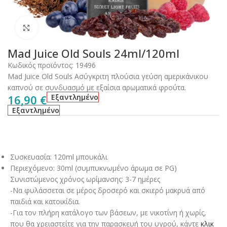
Click to enlarge
Mad Juice Old Souls 24ml/120ml
Κωδικός προϊόντος:
19496
Mad Juice Old Souls Ασύγκριτη πλούσια γεύση αμερικάνικου
καπνού σε συνδυασμό με εξαίσια αρωματικά φρούτα.
16,90
€
Εξαντλημένο
Εξαντλημένο
Συσκευασία: 120ml μπουκάλι
Περιεχόμενο: 30ml (συμπυκνωμένο άρωμα σε PG)
Συνιστώμενος χρόνος ωρίμανσης: 3-7 ημέρες
-Να φυλάσσεται σε μέρος δροσερό και σκιερό μακρυά από
παιδιά και κατοικίδια.
-Για τον πλήρη κατάλογο των βάσεων, με νικοτίνη ή χωρίς,
που θα χρειαστείτε για την παρασκευή του υγρού, κάντε
κλικ