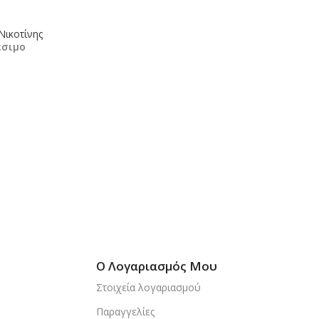
Νικοτίνης
έσιμο
κη Στο Καλάθι
Ο Λογαριασμός Μου
Στοιχεία λογαριασμού
Παραγγελίες