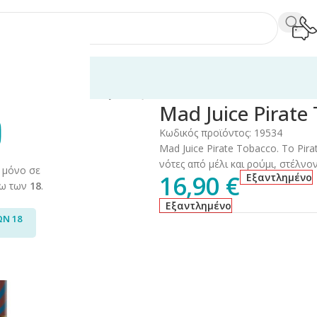
120ml
/
Mad Juice
/
Mad lady
/
Mad Juice Pirate Tobacco 24ml/120ml
Mad Juice Pirate
Κωδικός προϊόντος:
19534
Mad Juice Pirate Tobacco. To Pir
νότες από μέλι και ρούμι, στέλνο
 μόνο σε
16,90
€
Εξαντλημένο
άνω των
18
.
Εξαντλημένο
ΩΝ 18