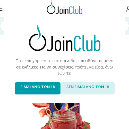
/
Υγρά Αναπλήρωσης
/
Long Fills
/
Long Fills 120ml
/
Mad Juice
/
Phoenix
Το περιεχόμενο της ιστοσελίδας απευθύνεται μόνο
σε ενήλικες. Για να συνεχίσεις, πρέπει να είσαι άνω
των
18
.
ΕΙΜΑΙ ΑΝΩ ΤΩΝ 18
ΔΕΝ ΕΙΜΑΙ ΑΝΩ ΤΩΝ 18