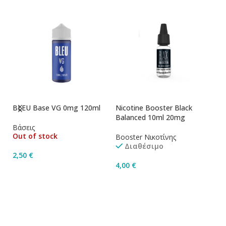
BLEU Base VG 0mg 120ml
Nicotine Booster Black
Ni
Balanced 10ml 20mg
1
Βάσεις
Out of stock
Booster Νικοτίνης
Bo
Διαθέσιμο
2,50
€
4,00
€
4
Διαβάστε Περισσότερα
Προσθήκη Στο Καλάθι