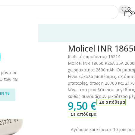
κτικά
/
Μπαταρίες
/
Molicel INR 18650 P26A 35A 2600mAh
Molicel INR 186
Κωδικός προϊόντος:
16214
Molicel INR 18650 P26A 35A 2600
χωρητικότητα 2600mAh. Οι μπαταρ
 μόνο σε
Είναι εύκολα διαθέσιμες, αξιόπισ
άνω των
18
.
μπαταρίες, όπως η 20700 και 2170
λόγω του μεγαλύτερου μεγέθους 
ΩΝ 18
καθώς συνδυάζουν μικρότερο μέ
9,50
€
Σε απόθεμα
Σε απόθεμα
Αγόρασε και κέρδισε 10 join poin