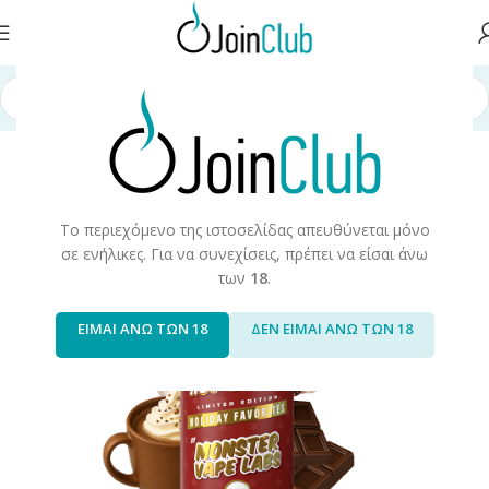
λίδα
/
Υγρά Αναπλήρωσης
/
Long Fills
/
Long Fills 120ml
/
Monster Vape
Το περιεχόμενο της ιστοσελίδας απευθύνεται μόνο
σε ενήλικες. Για να συνεχίσεις, πρέπει να είσαι άνω
των
18
.
ΕΙΜΑΙ ΑΝΩ ΤΩΝ 18
ΔΕΝ ΕΙΜΑΙ ΑΝΩ ΤΩΝ 18