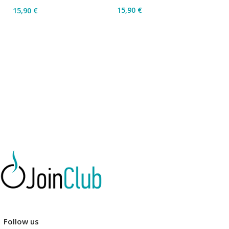
15,90
€
15,90
€
1
Διαβάστε Περισσότερα
Προσθήκη Στο Καλάθι
Follow us