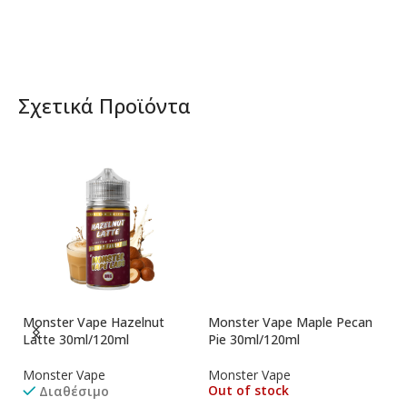
Σχετικά Προϊόντα
La
Monster Vape Hazelnut
Monster Vape Maple Pecan
M
Latte 30ml/120ml
Pie 30ml/120ml
Ma
3
Monster Vape
Monster Vape
Out of stock
Διαθέσιμο
M