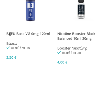
BLEU Base VG 0mg 120ml
Nicotine Booster Black
Ni
Balanced 10ml 20mg
1
Βάσεις
Διαθέσιμο
Booster Νικοτίνης
Bo
Διαθέσιμο
2,50
€
4,00
€
4
Προσθήκη Στο Καλάθι
Προσθήκη Στο Καλάθι