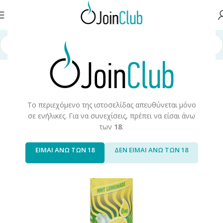
σελίδα
/
Υγρά Αναπλήρωσης
/
Long Fills
/
Long Fills 60ml
/
Monster Vape
Το περιεχόμενο της ιστοσελίδας απευθύνεται μόνο
σε ενήλικες. Για να συνεχίσεις, πρέπει να είσαι άνω
των
18
.
ΕΙΜΑΙ ΑΝΩ ΤΩΝ 18
ΔΕΝ ΕΙΜΑΙ ΑΝΩ ΤΩΝ 18