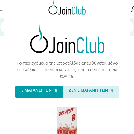
σελίδα
/
Υγρά Αναπλήρωσης
/
Long Fills
/
Long Fills 60ml
/
Monster Vape
Το περιεχόμενο της ιστοσελίδας απευθύνεται μόνο
σε ενήλικες. Για να συνεχίσεις, πρέπει να είσαι άνω
των
18
.
ΕΙΜΑΙ ΑΝΩ ΤΩΝ 18
ΔΕΝ ΕΙΜΑΙ ΑΝΩ ΤΩΝ 18