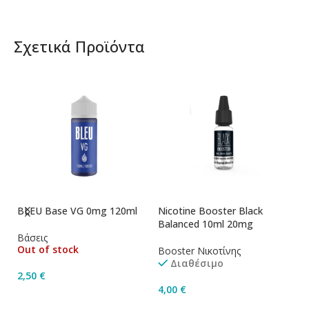
Σχετικά Προϊόντα
BLEU Base VG 0mg 120ml
Nicotine Booster Black
Ni
Balanced 10ml 20mg
1
Βάσεις
Out of stock
Booster Νικοτίνης
Bo
Διαθέσιμο
2,50
€
4,00
€
4