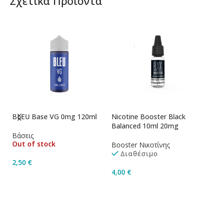
Σχετικά Προϊόντα
BLEU Base VG 0mg 120ml
Nicotine Booster Black
Ni
Balanced 10ml 20mg
1
Βάσεις
Out of stock
Booster Νικοτίνης
Bo
Διαθέσιμο
2,50
€
4,00
€
4
Διαβάστε Περισσότερα
Προσθήκη Στο Καλάθι