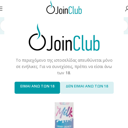
σελίδα
/
Υγρά Αναπλήρωσης
/
Long Fills
/
Long Fills 60ml
/
Monster Vape
Το περιεχόμενο της ιστοσελίδας απευθύνεται μόνο
σε ενήλικες. Για να συνεχίσεις, πρέπει να είσαι άνω
των
18
.
ΕΙΜΑΙ ΑΝΩ ΤΩΝ 18
ΔΕΝ ΕΙΜΑΙ ΑΝΩ ΤΩΝ 18