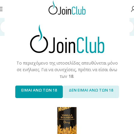
σελίδα
/
Υγρά Αναπλήρωσης
/
Long Fills
/
Long Fills 60ml
/
Monster Vape
Το περιεχόμενο της ιστοσελίδας απευθύνεται μόνο
σε ενήλικες. Για να συνεχίσεις, πρέπει να είσαι άνω
των
18
.
ΕΙΜΑΙ ΑΝΩ ΤΩΝ 18
ΔΕΝ ΕΙΜΑΙ ΑΝΩ ΤΩΝ 18