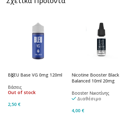
Σχετικά Προϊόντα
BLEU Base VG 0mg 120ml
Nicotine Booster Black
Ni
Balanced 10ml 20mg
1
Βάσεις
Out of stock
Booster Νικοτίνης
Bo
Διαθέσιμο
2,50
€
4,00
€
4
Διαβάστε Περισσότερα
Προσθήκη Στο Καλάθι