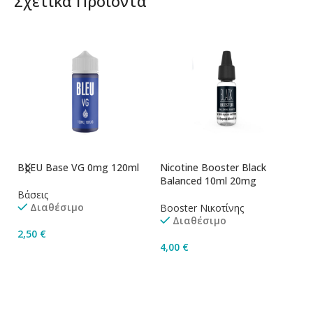
Σχετικά Προϊόντα
BLEU Base VG 0mg 120ml
Nicotine Booster Black
Ni
Balanced 10ml 20mg
1
Βάσεις
Διαθέσιμο
Booster Νικοτίνης
Bo
Διαθέσιμο
2,50
€
4,00
€
4
Προσθήκη Στο Καλάθι
Προσθήκη Στο Καλάθι