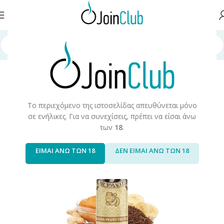
ά Αναπλήρωσης
/
Long Fills
/
Long Fills 60ml
/
Opus Gloria
/
Mr. Tobacco
Το περιεχόμενο της ιστοσελίδας απευθύνεται μόνο
σε ενήλικες. Για να συνεχίσεις, πρέπει να είσαι άνω
των
18
.
ΕΙΜΑΙ ΑΝΩ ΤΩΝ 18
ΔΕΝ ΕΙΜΑΙ ΑΝΩ ΤΩΝ 18