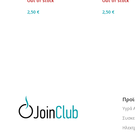
Out of stock
Out of stock
2,50
€
2,50
€
Διαβάστε Περισσότερα
Διαβάστε Περ
Προϊ
Υγρά 
Συσκε
Ηλεκτ