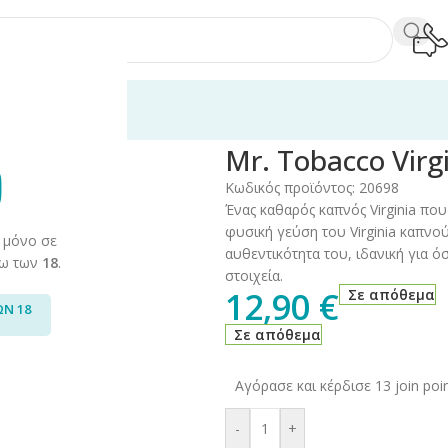
60ml
/
Opus Gloria
/
Mr. Tobacco
/
Mr. Tobacco Virginia 10ml/60ml
Mr. Tobacco Virg
Κωδικός προϊόντος:
20698
Ένας καθαρός καπνός Virginia που
φυσική γεύση του Virginia καπνο
 μόνο σε
αυθεντικότητα του, ιδανική για ό
άνω των
18
.
στοιχεία.
12,90
€
Σε απόθεμα
ΩΝ 18
Σε απόθεμα
Αγόρασε και κέρδισε 13 join poin
-
+