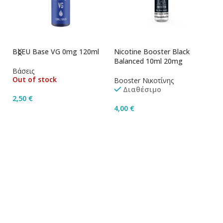
BLEU Base VG 0mg 120ml
Nicotine Booster Black
Ni
Balanced 10ml 20mg
1
Βάσεις
Out of stock
Booster Νικοτίνης
Bo
Διαθέσιμο
2,50
€
4,00
€
4
Διαβάστε Περισσότερα
Προσθήκη Στο Καλάθι