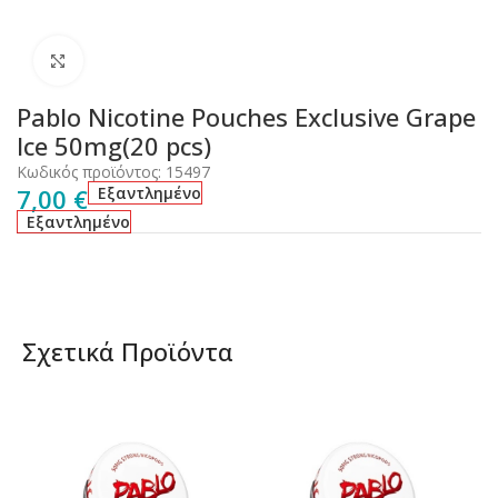
Click to enlarge
Pablo Nicotine Pouches Exclusive Grape
Ice 50mg(20 pcs)
Κωδικός προϊόντος:
15497
7,00
€
Εξαντλημένο
Εξαντλημένο
Σχετικά Προϊόντα