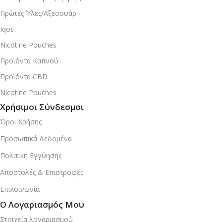
Πρώτες Ύλες/Αξεσουάρ
Iqos
Nicotine Pouches
Προϊόντα Καπνού
Προϊόντα CBD
Nicotine Pouches
Χρήσιμοι Σύνδεσμοι
Όροι Χρήσης
Προσωπικά Δεδομένα
Πολιτική Εγγύησης
Αποστολές & Επιστροφές
Επικοινωνία
Ο Λογαριασμός Μου
Στοιχεία λογαριασμού