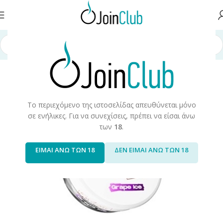
Αρχική σελίδα
/
Nicotine Pouches
Το περιεχόμενο της ιστοσελίδας απευθύνεται μόνο
σε ενήλικες. Για να συνεχίσεις, πρέπει να είσαι άνω
των
18
.
ΕΙΜΑΙ ΑΝΩ ΤΩΝ 18
ΔΕΝ ΕΙΜΑΙ ΑΝΩ ΤΩΝ 18