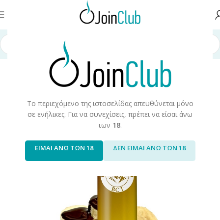
ή σελίδα
/
Υγρά Αναπλήρωσης
/
Long Fills
/
Long Fills 60ml
/
Don Cristo
Το περιεχόμενο της ιστοσελίδας απευθύνεται μόνο
σε ενήλικες. Για να συνεχίσεις, πρέπει να είσαι άνω
των
18
.
ΕΙΜΑΙ ΑΝΩ ΤΩΝ 18
ΔΕΝ ΕΙΜΑΙ ΑΝΩ ΤΩΝ 18