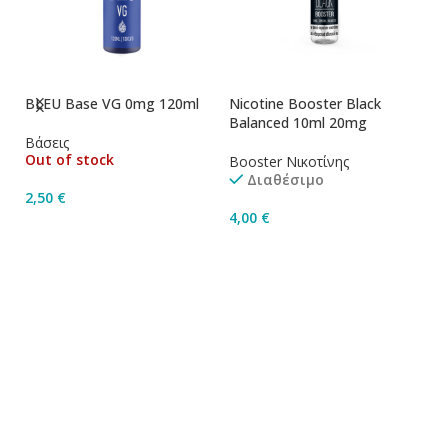
BLEU Base VG 0mg 120ml
Nicotine Booster Black
Ni
Balanced 10ml 20mg
1
Βάσεις
Out of stock
Booster Νικοτίνης
Bo
Διαθέσιμο
2,50
€
4,00
€
4
Διαβάστε Περισσότερα
Προσθήκη Στο Καλάθι